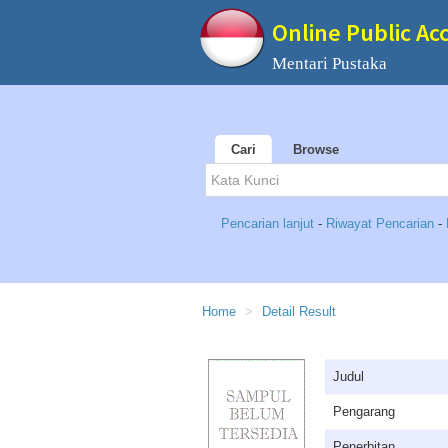
Online Public Ac
Mentari Pustaka
Cari
Browse
Pencarian lanjut
-
Riwayat Pencarian
-
Home
Detail Result
Judul
Pengarang
Penerbitan