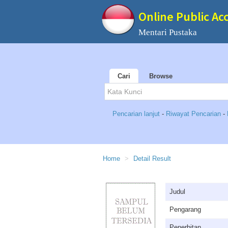
Online Public Ac
Mentari Pustaka
Cari
Browse
Pencarian lanjut
-
Riwayat Pencarian
-
Home
Detail Result
Judul
Pengarang
Penerbitan