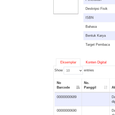
Deskripsi Fisik
ISBN
Bahasa
Bentuk Karya
Target Pembaca
Eksemplar
Konten Digital
Show
entries
No
No.
Barcode
Panggil
A
00000000689
D
di
00000000690
D