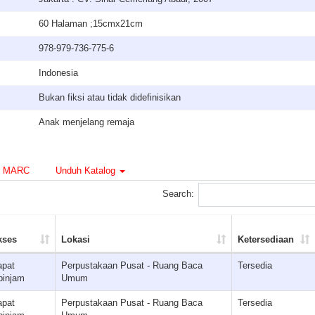
60 Halaman ;15cmx21cm
978-979-736-775-6
Indonesia
Bukan fiksi atau tidak didefinisikan
Anak menjelang remaja
MARC
Unduh Katalog
Search:
kses
Lokasi
Ketersediaan
apat
Perpustakaan Pusat - Ruang Baca
Tersedia
pinjam
Umum
apat
Perpustakaan Pusat - Ruang Baca
Tersedia