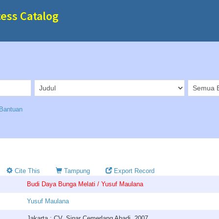
cess Catalog
Bantuan
Cite This
Tampung
Export Record
Budi Daya Bunga Melati / Yusuf Maulana
Yusuf Maulana
Jakarta : CV. Sinar Cemerlang Abadi, 2007