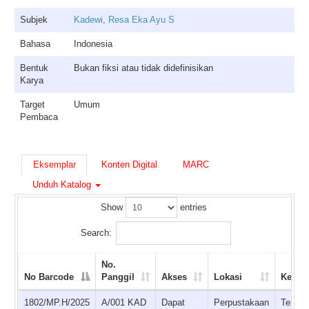
Subjek
Kadewi, Resa Eka Ayu S
Bahasa
Indonesia
Bentuk
Bukan fiksi atau tidak didefinisikan
Karya
Target
Umum
Pembaca
Eksemplar
Konten Digital
MARC
Unduh Katalog
Show
entries
Search:
No.
No Barcode
Panggil
Akses
Lokasi
Keters
1802/MP.H/2025
A/001 KAD
Dapat
Perpustakaan
Tersed