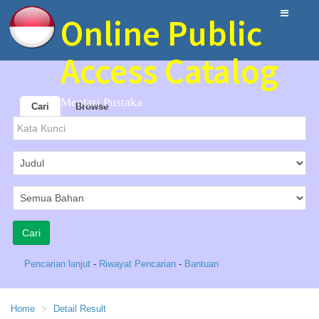
Online Public
Access Catalog
Mentari Pustaka
Cari
Browse
Pencarian lanjut
-
Riwayat Pencarian
-
Bantuan
Home
Detail Result