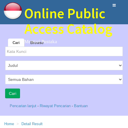
Online Public
Access Catalog
Mentari Pustaka
Cari
Browse
Pencarian lanjut
-
Riwayat Pencarian
-
Bantuan
Home
Detail Result