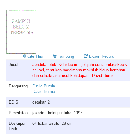
Cite This
Tampung
Export Record
Judul
Jendela Iptek: Kehidupan – jelajahi dunia mikroskopis
sel-sel, temukan bagaimana makhluk hidup bertahan
dan selidiki asal-usul kehidupan / David Burnie
Pengarang
David Burnie
David Burnie
EDISI
cetakan 2
Penerbitan
jakarta : balai pustaka, 1997
Deskripsi
64 halaman :ils ;28 cm
Fisik