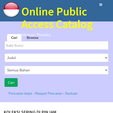
Online Public
Access Catalog
Mentari Pustaka
Cari
Browse
Pencarian lanjut
-
Riwayat Pencarian
-
Bantuan
KOLEKSI SERING DI PINJAM