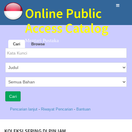
Online Public
Access Catalog
Mentari Pustaka
Cari
Browse
Pencarian lanjut
-
Riwayat Pencarian
-
Bantuan
KOLEKSI SERING DI PINJAM