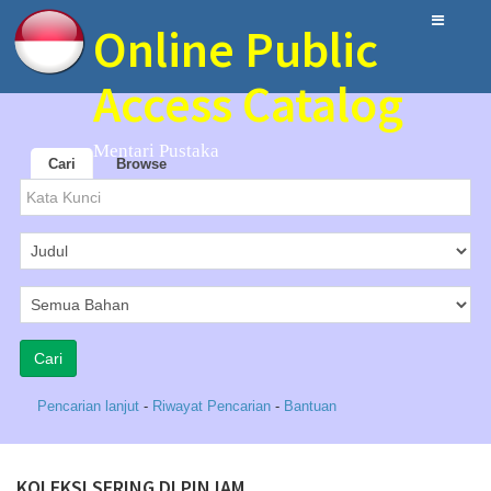
Online Public
Access Catalog
Mentari Pustaka
Cari
Browse
Pencarian lanjut
-
Riwayat Pencarian
-
Bantuan
KOLEKSI SERING DI PINJAM