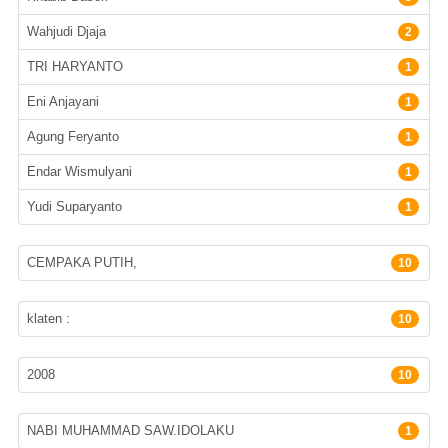
Wahjudi Djaja
2
TRI HARYANTO
1
Eni Anjayani
1
Agung Feryanto
1
Endar Wismulyani
1
Yudi Suparyanto
1
Penerbit
CEMPAKA PUTIH,
10
Lokasi Terbit
klaten :
10
Tahun terbit
2008
10
Subyek
NABI MUHAMMAD SAW.IDOLAKU
1