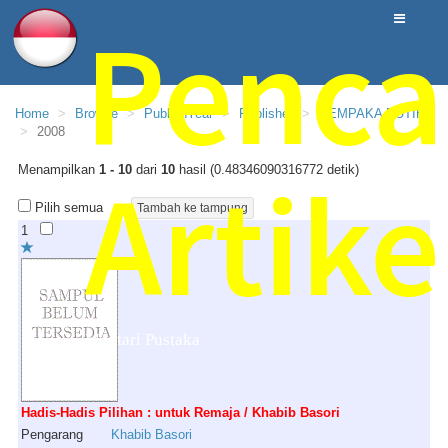
Penca
Home
Browse
PublishYear
Publisher
CEMPAKA PUTIH,
2008
Artike
Menampilkan
1 - 10
dari
10
hasil (0.48346090316772 detik)
Pilih semua
1
Mentari Pustaka
Hadis-Hadis Pilihan : untuk Remaja / Khabib Basori
Pengarang
Khabib
Basori